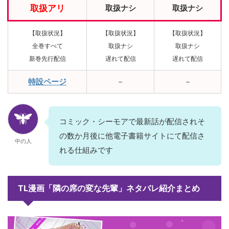
取扱アリ
取扱ナシ
取扱ナシ
【取扱状況】
【取扱状況】
【取扱状況】
全巻すべて
取扱ナシ
取扱ナシ
新巻先行配信
遅れて配信
遅れて配信
特設ページ
－
－
コミック・シーモアで最新話が配信されそ
の数か月後に他電子書籍サイトにて配信さ
中の人
れる仕組みです
TL漫画「隣の席の変な先輩」ネタバレ紹介まとめ