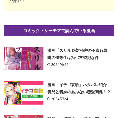
品
紹介！
コミック・シーモアで読んでいる漫画
漫画「スリル 絶対秘密の不貞行為」
噂の優等生は痴〇常習犯な件
2024/4/29
漫画「イチゴ哀歌」ネタバレ紹介
義兄と義妹のあぶない恋愛関係！？
2024/7/24