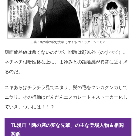
出典：隣の席の変な先輩 うすくち コミック・シーモア
顔面偏差値は悪くないのだが、問題は顔以外（のすべて）。
ネチネチ根暗性格な上に、まゆみとの距離感が異常に近すぎ
るのだ。
スキあらばチラチラ見でニタリ、髪の毛をクンカクンカして
ニヤリ。その行動はだんだんエスカレート＋ストーカー化し
ていき、ついには！！？
TL漫画「隣の席の変な先輩」の主な登場人物＆相関
関係