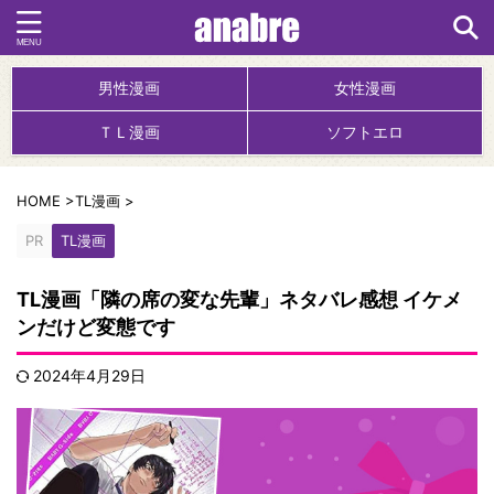
男性漫画
女性漫画
ＴＬ漫画
ソフトエロ
HOME
>
TL漫画
>
PR
TL漫画
TL漫画「隣の席の変な先輩」ネタバレ感想 イケメ
ンだけど変態です
2024年4月29日