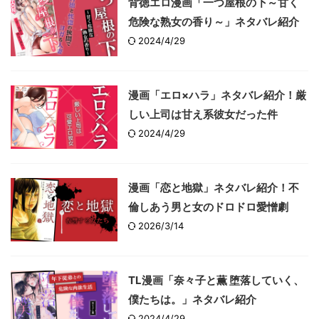
背徳エロ漫画「一つ屋根の下～甘く
危険な熟女の香り～」ネタバレ紹介
2024/4/29
漫画「エロ×ハラ」ネタバレ紹介！厳
しい上司は甘え系彼女だった件
2024/4/29
漫画「恋と地獄」ネタバレ紹介！不
倫しあう男と女のドロドロ愛憎劇
2026/3/14
TL漫画「奈々子と薫 堕落していく、
僕たちは。」ネタバレ紹介
2024/4/29