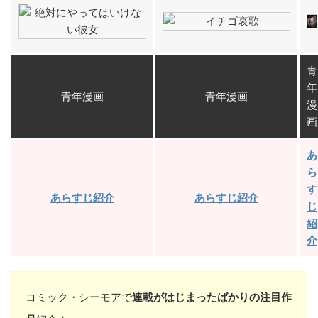
青
年
青年漫画
青年漫画
漫
画
あ
ら
す
あらすじ紹介
あらすじ紹介
じ
紹
介
コミック・シーモアで
連載がはじまったばかりの注目作