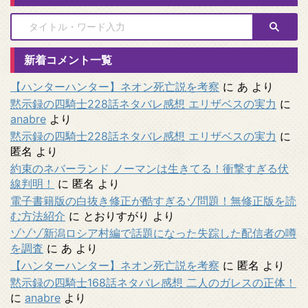
新着コメント一覧
【ハンターハンター】ネオン死亡説を考察
に
あ
より
黙示録の四騎士228話ネタバレ感想 エリザベスの実力
に
anabre
より
黙示録の四騎士228話ネタバレ感想 エリザベスの実力
に
匿名
より
約束のネバーランド ノーマンは生きてる！衝撃すぎる伏
線判明！
に
匿名
より
電子書籍版の白抜き修正が酷すぎるゾ問題！無修正版を読
む方法紹介
に
とおりすがり
より
ゾゾゾ新潟ロシア村編で話題になった失踪した配信者の噂
を調査
に
あ
より
【ハンターハンター】ネオン死亡説を考察
に
匿名
より
黙示録の四騎士168話ネタバレ感想 二人のガレスの正体！
に
anabre
より