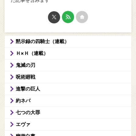
黙示録の四騎士（連載）
Ｈ×Ｈ（連載）
鬼滅の刃
呪術廻戦
進撃の巨人
約ネバ
七つの大罪
エヴァ
幽遊白書