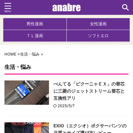
男性漫画
女性漫画
ＴＬ漫画
ソフトエロ
HOME
>
生活・悩み
>
生活・悩み
ぺんてる「ピクーニャＥＸ」の替芯
に三菱のジェットストリーム替芯と
互換性アリ
2025/5/7
EXIO（エクシオ）ボクサーパンツの
品質とサイズ選び方レビュー