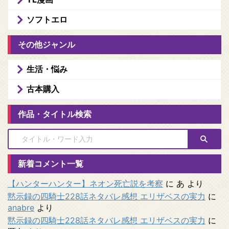
ソフトエロ
その他ジャンル
生活・悩み
古本購入
作品・タイトル検索
新着コメント一覧
【ハンターハンター】ネオン死亡説を考察
に
あ
より
黙示録の四騎士228話ネタバレ感想 エリザベスの実力
に
anabre
より
黙示録の四騎士228話ネタバレ感想 エリザベスの実力
に