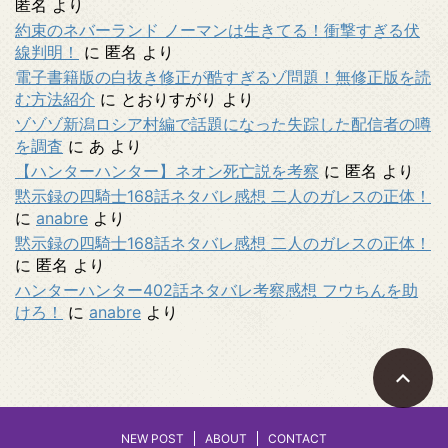
匿名
より
約束のネバーランド ノーマンは生きてる！衝撃すぎる伏
線判明！
に
匿名
より
電子書籍版の白抜き修正が酷すぎるゾ問題！無修正版を読
む方法紹介
に
とおりすがり
より
ゾゾゾ新潟ロシア村編で話題になった失踪した配信者の噂
を調査
に
あ
より
【ハンターハンター】ネオン死亡説を考察
に
匿名
より
黙示録の四騎士168話ネタバレ感想 二人のガレスの正体！
に
anabre
より
黙示録の四騎士168話ネタバレ感想 二人のガレスの正体！
に
匿名
より
ハンターハンター402話ネタバレ考察感想 フウちんを助
けろ！
に
anabre
より
NEW POST
ABOUT
CONTACT