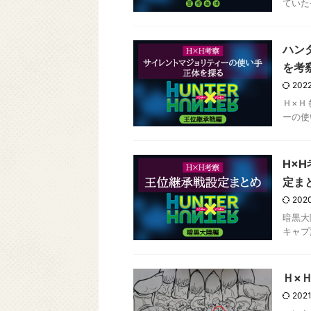
ていた
ハン
を考
2022
Ｈ×Ｈ
ーの使
H×
定ま
2020
暗黒大
キャプ
Ｈ×
2021