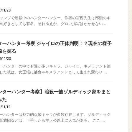
/11/28
ャンプで連載中のハンターハンター、作者の冨樫先生は部類のホ
画好きとしても有名。それゆえか、グロい描写はかかせない ...
ターハンター考察 ジャイロの正体判明！？現在の様子
線を探る
/11/20
ーハンターの中でも謎が多いキャラ、ジャイロ。キメラアント編
した彼は、女王蟻に捕食⇒キメラアントとして生まれ変わり ...
ンターハンター考察】暗殺一族ゾルディック家をまと
みた
/11/12
ーハンターは魅力的な敵キャラが多数存在します。ゾルディック
影旅団などは、下手したら主人公以上に人気がある。 ここ ...