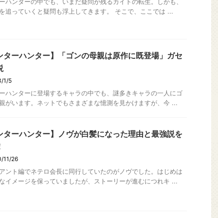
ーハンターの中でも、いまだ疑問が残るカイトの転生。しかも、
を追っていくと疑問も浮上してきます。 そこで、ここでは ...
ンターハンター】「ゴンの母親は原作に既登場」ガセ
説
/1/5
ーハンターに登場するキャラの中でも、謎多きキャラの一人にゴ
親がいます。ネットでもさまざまな憶測を見かけますが、今 ...
ンターハンター】ノヴが白髪になった理由と最強説を
！
/11/26
アント編でネテロ会長に同行していたのがノヴでした。はじめは
なイメージを保っていましたが、ストーリーが進むにつれキ ...