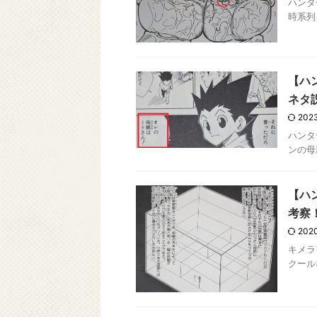
ハンタ
時系列
【ハ
ネタ
2023
ハンタ
ンの母
【ハ
考察
2020
キメラ
クール