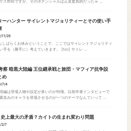
ゲス野郎ですが、そのポテンシャルは正直驚異的だったｗ ...
ターハンター サイレントマジョリティーとその使い手
察
/11/26
もしばらくお休みということで、ここではサイレントマジョリティ
い手を（勝手に）考えていきます。 [toc] サイレ ...
H考察 暗黒大陸編 王位継承戦と旅団・マフィア抗争設
とめ
/7/4
陸編は登場人物や設定が多いのが特徴。以前作者インタビューで
翼並みのキャラを登場させるのが一つのテーマなんていって ...
Ｈ史上最大の矛盾？カイトの生まれ変わり問題
/2/7