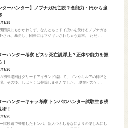
ンターハンター】ノブナガ死亡説？念能力・円から強
察
/11/29
団団員にもかかわらず、なんともヒドイ扱いを受けるノブナガさ
外され、暴走し、団長にはマジギレされちゃう始末。 ただ ...
ターハンター考察 ビスケ死亡説浮上？正体や能力を振
る！
/11/26
の初登場回はグリードアイランド編にて、ゴンやキルアの師匠と
場。その後、しばらくは登場しませんでした。 現在ビスケ ...
ターハンターキャラ考察 トンパのハンター試験生き残
世術！
/11/26
ー試験編で登場したトンパ。新人つぶしをなによりの楽しみにし