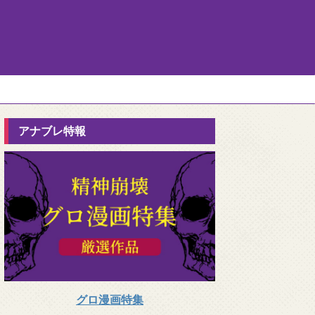
アナブレ特報
グロ漫画特集