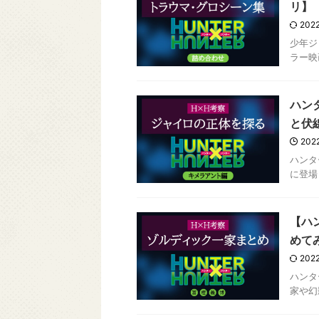
リ】
2022
少年ジ
ラー映
ハン
と伏
2022
ハンタ
に登場
【ハ
めて
2022
ハンタ
家や幻