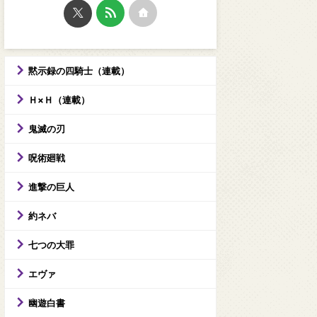
黙示録の四騎士（連載）
Ｈ×Ｈ（連載）
鬼滅の刃
呪術廻戦
進撃の巨人
約ネバ
七つの大罪
エヴァ
幽遊白書