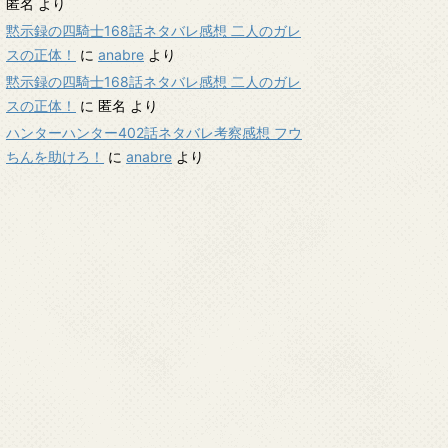
匿名
より
黙示録の四騎士168話ネタバレ感想 二人のガレ
スの正体！
に
anabre
より
黙示録の四騎士168話ネタバレ感想 二人のガレ
スの正体！
に
匿名
より
ハンターハンター402話ネタバレ考察感想 フウ
ちんを助けろ！
に
anabre
より