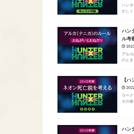
ハンタ
かしく
ハン
ル考
2023
アルカ
のとき
【ハ
2022
ヨーク
その後
ハン