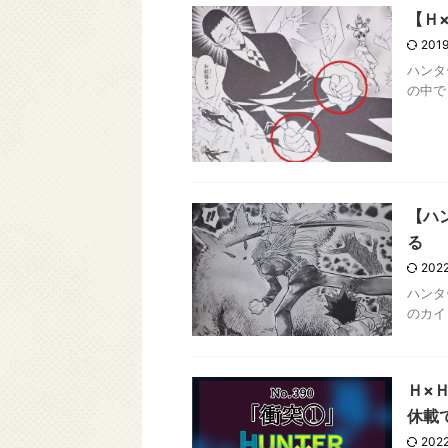
【Ｈ
2019
ハンタ
の中で
【ハ
る
2022
ハンタ
のカイ
Ｈ×
休載
2022