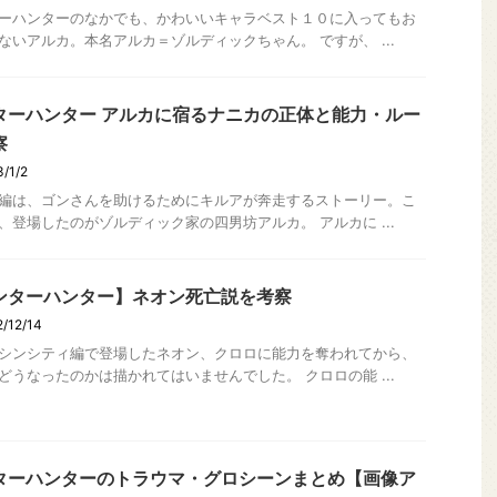
ーハンターのなかでも、かわいいキャラベスト１０に入ってもお
ないアルカ。本名アルカ＝ゾルディックちゃん。 ですが、 ...
ターハンター アルカに宿るナニカの正体と能力・ルー
察
/1/2
編は、ゴンさんを助けるためにキルアが奔走するストーリー。こ
、登場したのがゾルディック家の四男坊アルカ。 アルカに ...
ンターハンター】ネオン死亡説を考察
/12/14
シンシティ編で登場したネオン、クロロに能力を奪われてから、
どうなったのかは描かれてはいませんでした。 クロロの能 ...
ターハンターのトラウマ・グロシーンまとめ【画像ア