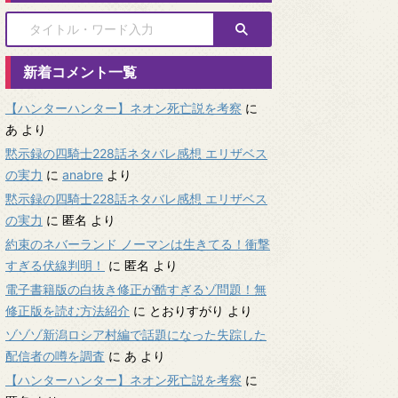
新着コメント一覧
【ハンターハンター】ネオン死亡説を考察
に
あ
より
黙示録の四騎士228話ネタバレ感想 エリザベス
の実力
に
anabre
より
黙示録の四騎士228話ネタバレ感想 エリザベス
の実力
に
匿名
より
約束のネバーランド ノーマンは生きてる！衝撃
すぎる伏線判明！
に
匿名
より
電子書籍版の白抜き修正が酷すぎるゾ問題！無
修正版を読む方法紹介
に
とおりすがり
より
ゾゾゾ新潟ロシア村編で話題になった失踪した
配信者の噂を調査
に
あ
より
【ハンターハンター】ネオン死亡説を考察
に