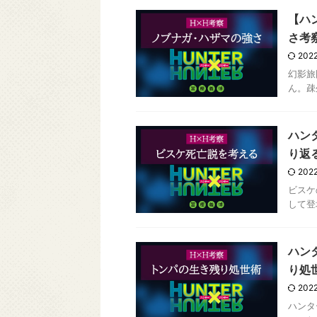
【ハ
さ考
2022
幻影旅
ん。疎
ハン
り返
2022
ビスケ
して登
ハン
り処
2022
ハンタ