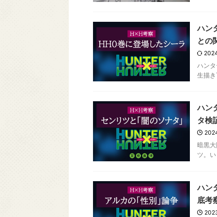
ハン
との
2024
ハンタ
生描き
ハン
タ検
202
暗黒大
ツ。い
ハン
底考
2023