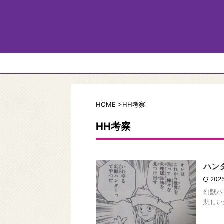
HOME
>
HH考察
HH考察
ハン
2025
幻獣ハ
悲しい