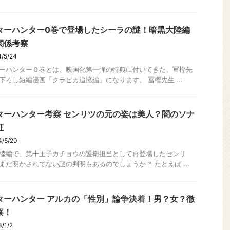
ターハンター0巻で登場したシーラの謎！暗黒大陸編
関係考察
/5/24
ーハンター０巻とは、映画化第一弾の特典に付いてきた、冨樫先
下ろし短編漫画「クラピカ追憶編」になります。 冨樫先生 ...
ターハンター考察 センリツの元の姿は美人？闇のソナ
証
4/5/20
陸編で、第十王子カチョウの護衛担当として再登場したセンリ
まだ明かされてない謎の判明もあるのでしょうか？ たとえば ...
ターハンター アルカの「性別」論争決着！男？女？徹
察！
/1/2