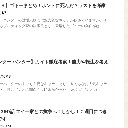
×Ｈ】ゴトーまとめ！ホントに死んだ？ラストを考察
/1/7
ーハンターの登場人物には魅力的なキャラが数多くいますが、そ
もゾルディック家の執事長として登場したゴトーの存在感は ...
ンター ハンター】カイト徹底考察！能力や転生を考え
/10/16
ーハンターの中でも主要なキャラ、そして今でもなお人気キャラ
ト。特にゴンとの関係性は印象深かった。 思えばゴンとカ ...
Ｈ390話 エイ一家との抗争へ！しかし１０週目につき
です
/10/24