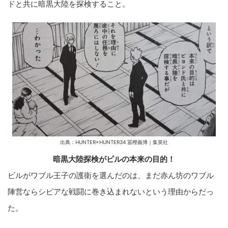
ドと共に暗黒大陸を探検すること。
出典：HUNTER×HUNTER34 冨樫義博｜集英社
暗黒大陸探検がビルの本来の目的！
ビルがワブル王子の護衛を選んだのは、まだ赤ん坊のワブル
陣営ならシビアな戦闘に巻き込まれないという理由からだっ
た。