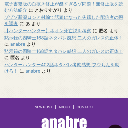
電子書籍版の白抜き修正が酷すぎるゾ問題！無修正版を読
む方法紹介
に
とおりすがり
より
ゾゾゾ新潟ロシア村編で話題になった失踪した配信者の噂
を調査
に
あ
より
【ハンターハンター】ネオン死亡説を考察
に
匿名
より
黙示録の四騎士168話ネタバレ感想 二人のガレスの正体！
に
anabre
より
黙示録の四騎士168話ネタバレ感想 二人のガレスの正体！
に
匿名
より
ハンターハンター402話ネタバレ考察感想 フウちんを助
けろ！
に
anabre
より
NEW POST
ABOUT
CONTACT