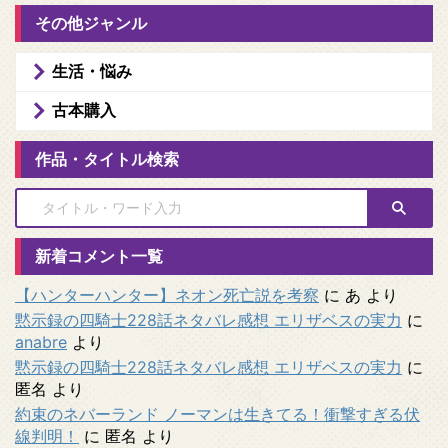
その他ジャンル
生活・悩み
古本購入
作品・タイトル検索
新着コメント一覧
【ハンターハンター】ネオン死亡説を考察
に
あ
より
黙示録の四騎士228話ネタバレ感想 エリザベスの実力
に
anabre
より
黙示録の四騎士228話ネタバレ感想 エリザベスの実力
に
匿名
より
約束のネバーランド ノーマンは生きてる！衝撃すぎる伏
線判明！
に
匿名
より