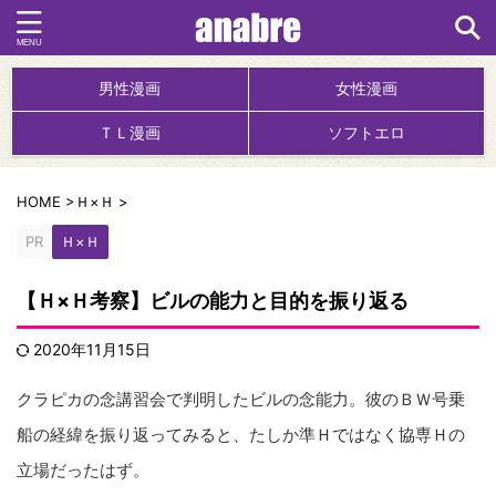
男性漫画
女性漫画
ＴＬ漫画
ソフトエロ
HOME
>
Ｈ×Ｈ
>
PR
Ｈ×Ｈ
【Ｈ×Ｈ考察】ビルの能力と目的を振り返る
2020年11月15日
クラピカの念講習会で判明したビルの念能力。彼のＢＷ号乗
船の経緯を振り返ってみると、たしか準Ｈではなく協専Ｈの
立場だったはず。