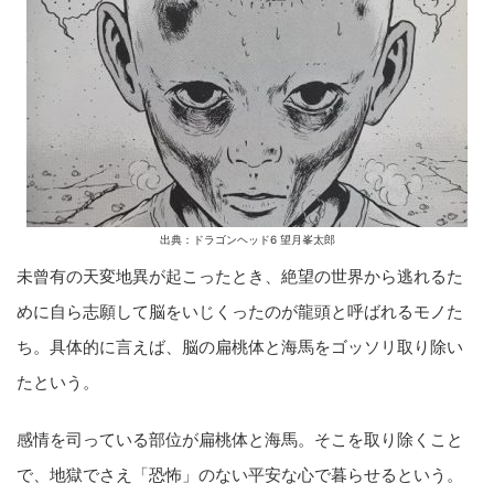
出典：ドラゴンヘッド6 望月峯太郎
未曾有の天変地異が起こったとき、絶望の世界から逃れるた
めに自ら志願して脳をいじくったのが龍頭と呼ばれるモノた
ち。具体的に言えば、脳の扁桃体と海馬をゴッソリ取り除い
たという。
感情を司っている部位が扁桃体と海馬。そこを取り除くこと
で、地獄でさえ「恐怖」のない平安な心で暮らせるという。