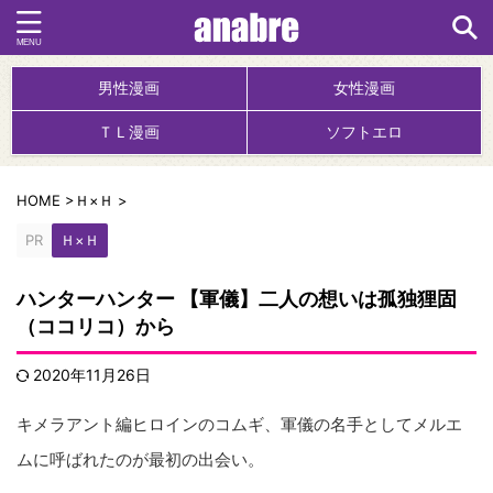
男性漫画
女性漫画
ＴＬ漫画
ソフトエロ
HOME
>
Ｈ×Ｈ
>
PR
Ｈ×Ｈ
ハンターハンター 【軍儀】二人の想いは孤独狸固
（ココリコ）から
2020年11月26日
キメラアント編ヒロインのコムギ、軍儀の名手としてメルエ
ムに呼ばれたのが最初の出会い。