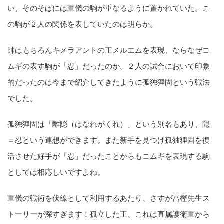
い、そのそばには軍儀の駒が重なるように置かれていた。こ
の駒が２人の関係を表していたのは明らか。
帥はもちろんキメラアントの王メルエムを表現、ならなぜコ
ムギの表す駒が「忍」だったのか。２人の試合において印象
的だったのは今まで紹介してきたように孤独狸固という戦法
でした。
孤独狸固は「離隠（はなれがくれ）」という別名もあり、隠
＝忍という連想ができます。また新手を見つけ孤独狸固を復
活させた好手が「忍」だったことからもコムギを表現する駒
としては相応しいですよね。
軍儀の戦術を伏線として利用するあたり、さすが冨樫先生ス
トーリーが深すぎます！孤立した王、これは直属護衛軍から