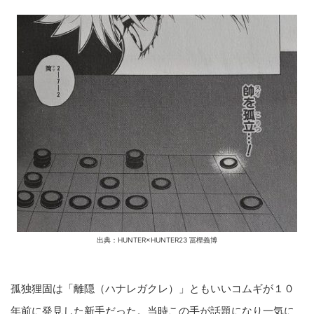
出典：HUNTER×HUNTER23 冨樫義博
孤独狸固は「離隠（ハナレガクレ）」ともいいコムギが１０
年前に発見した新手だった。当時この手が話題になり一気に