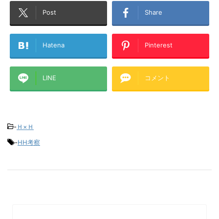
Post
Share
Hatena
Pinterest
LINE
コメント
-
Ｈ×Ｈ
-
HH考察