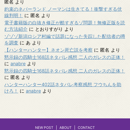
匿名
より
約束のネバーランド ノーマンは生きてる！衝撃すぎる伏
線判明！
に
匿名
より
電子書籍版の白抜き修正が酷すぎるゾ問題！無修正版を読
む方法紹介
に
とおりすがり
より
ゾゾゾ新潟ロシア村編で話題になった失踪した配信者の噂
を調査
に
あ
より
【ハンターハンター】ネオン死亡説を考察
に
匿名
より
黙示録の四騎士168話ネタバレ感想 二人のガレスの正体！
に
anabre
より
黙示録の四騎士168話ネタバレ感想 二人のガレスの正体！
に
匿名
より
ハンターハンター402話ネタバレ考察感想 フウちんを助
けろ！
に
anabre
より
NEW POST
ABOUT
CONTACT