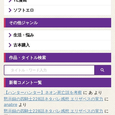
TL漫画
ソフトエロ
その他ジャンル
生活・悩み
古本購入
作品・タイトル検索
新着コメント一覧
【ハンターハンター】ネオン死亡説を考察
に
あ
より
黙示録の四騎士228話ネタバレ感想 エリザベスの実力
に
anabre
より
黙示録の四騎士228話ネタバレ感想 エリザベスの実力
に