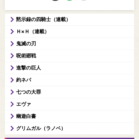
黙示録の四騎士（連載）
Ｈ×Ｈ（連載）
鬼滅の刃
呪術廻戦
進撃の巨人
約ネバ
七つの大罪
エヴァ
幽遊白書
グリムガル（ラノベ）