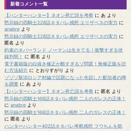
新着コメント一覧
【ハンターハンター】ネオン死亡説を考察
に
あ
より
黙示録の四騎士228話ネタバレ感想 エリザベスの実力
に
anabre
より
黙示録の四騎士228話ネタバレ感想 エリザベスの実力
に
匿名
より
約束のネバーランド ノーマンは生きてる！衝撃すぎる伏
線判明！
に
匿名
より
電子書籍版の白抜き修正が酷すぎるゾ問題！無修正版を読
む方法紹介
に
とおりすがり
より
ゾゾゾ新潟ロシア村編で話題になった失踪した配信者の噂
を調査
に
あ
より
【ハンターハンター】ネオン死亡説を考察
に
匿名
より
黙示録の四騎士168話ネタバレ感想 二人のガレスの正体！
に
anabre
より
黙示録の四騎士168話ネタバレ感想 二人のガレスの正体！
に
匿名
より
ハンターハンター402話ネタバレ考察感想 フウちんを助