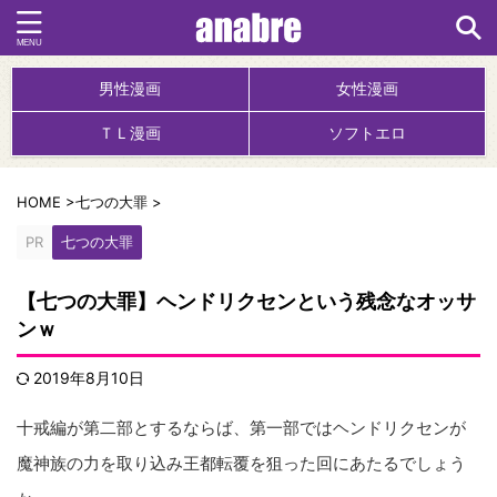
男性漫画
女性漫画
ＴＬ漫画
ソフトエロ
HOME
>
七つの大罪
>
PR
七つの大罪
【七つの大罪】ヘンドリクセンという残念なオッサ
ンｗ
2019年8月10日
十戒編が第二部とするならば、第一部ではヘンドリクセンが
魔神族の力を取り込み王都転覆を狙った回にあたるでしょう