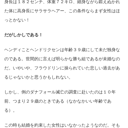
身長は１８２センチ、体重７２キロ、細身ながら鍛えぬかれ
た体に高身長にサラサラヘアー、この条件ならまず女性はほ
っとかない！
だがしかしである！
ヘンディことヘンドリクセンは年齢３９歳にして未だ独身な
のである。世間的に言えば明らかな勝ち組であるが未婚なの
だ。いやいや、フラウドリンに操られていた悲しい過去があ
るじゃないかと思うかもしれない。
しかし、例のダナフォール滅亡の調査に赴いたのは１０年
前、つまり２９歳のときである（なかなかいい年齢であ
る）。
この時も結婚を約束した女性はいなかったようなのだ。そも