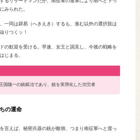
するリザードマンだが、南征軍の進軍により南へと下っ
にみられた。
、一同は辟易（へきえき）するも、進む以外の選択肢は
辿りつくッ！
ドの歓迎を受ける。早速、女王と謁見し、今後の戦略を
はじまる。
王国随一の銃鍛冶であり、銃を実用化した功労者
ちの運命
を言えば、秘密兵器の銃が敵側、つまり南征軍へと渡っ