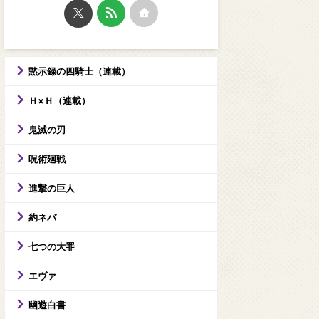
黙示録の四騎士（連載）
Ｈ×Ｈ（連載）
鬼滅の刃
呪術廻戦
進撃の巨人
約ネバ
七つの大罪
エヴァ
幽遊白書