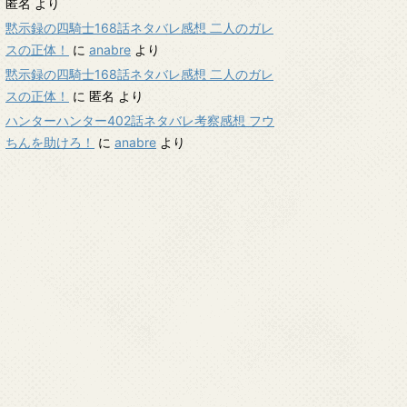
匿名
より
黙示録の四騎士168話ネタバレ感想 二人のガレ
スの正体！
に
anabre
より
黙示録の四騎士168話ネタバレ感想 二人のガレ
スの正体！
に
匿名
より
ハンターハンター402話ネタバレ考察感想 フウ
ちんを助けろ！
に
anabre
より