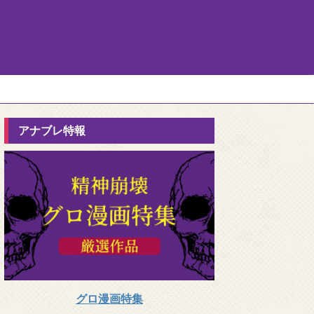
アナブレ特報
グロ漫画特集