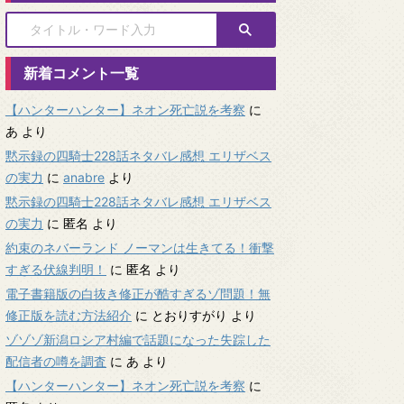
新着コメント一覧
【ハンターハンター】ネオン死亡説を考察
に
あ
より
黙示録の四騎士228話ネタバレ感想 エリザベス
の実力
に
anabre
より
黙示録の四騎士228話ネタバレ感想 エリザベス
の実力
に
匿名
より
約束のネバーランド ノーマンは生きてる！衝撃
すぎる伏線判明！
に
匿名
より
電子書籍版の白抜き修正が酷すぎるゾ問題！無
修正版を読む方法紹介
に
とおりすがり
より
ゾゾゾ新潟ロシア村編で話題になった失踪した
配信者の噂を調査
に
あ
より
【ハンターハンター】ネオン死亡説を考察
に