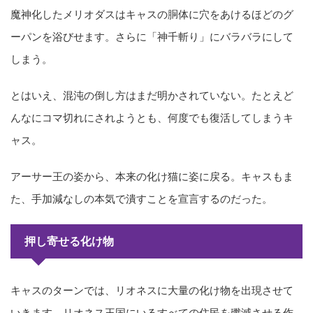
魔神化したメリオダスはキャスの胴体に穴をあけるほどのグ
ーパンを浴びせます。さらに「神千斬り」にバラバラにして
しまう。
とはいえ、混沌の倒し方はまだ明かされていない。たとえど
んなにコマ切れにされようとも、何度でも復活してしまうキ
ャス。
アーサー王の姿から、本来の化け猫に姿に戻る。キャスもま
た、手加減なしの本気で潰すことを宣言するのだった。
押し寄せる化け物
キャスのターンでは、リオネスに大量の化け物を出現させて
いきます。リオネス王国にいるすべての住民を殲滅させる作