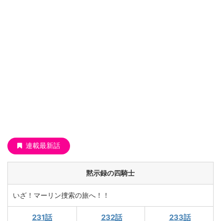
連載最新話
黙示録の四騎士
いざ！マーリン捜索の旅へ！！
231話
232話
233話