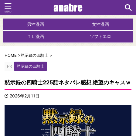
男性漫画
女性漫画
ＴＬ漫画
ソフトエロ
HOME
>
黙示録の四騎士
>
PR
黙示録の四騎士
黙示録の四騎士225話ネタバレ感想 絶望のキャスｗ
2026年2月11日