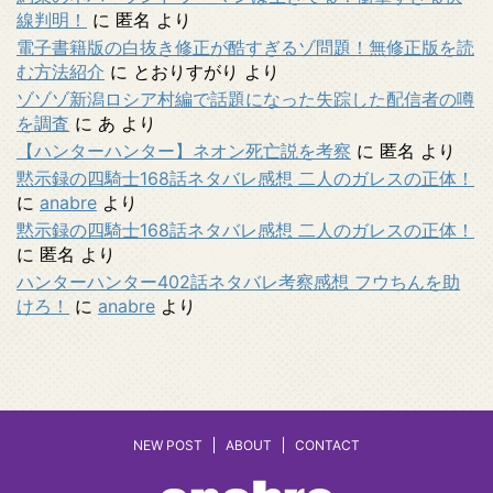
線判明！
に
匿名
より
電子書籍版の白抜き修正が酷すぎるゾ問題！無修正版を読
む方法紹介
に
とおりすがり
より
ゾゾゾ新潟ロシア村編で話題になった失踪した配信者の噂
を調査
に
あ
より
【ハンターハンター】ネオン死亡説を考察
に
匿名
より
黙示録の四騎士168話ネタバレ感想 二人のガレスの正体！
に
anabre
より
黙示録の四騎士168話ネタバレ感想 二人のガレスの正体！
に
匿名
より
ハンターハンター402話ネタバレ考察感想 フウちんを助
けろ！
に
anabre
より
NEW POST
ABOUT
CONTACT