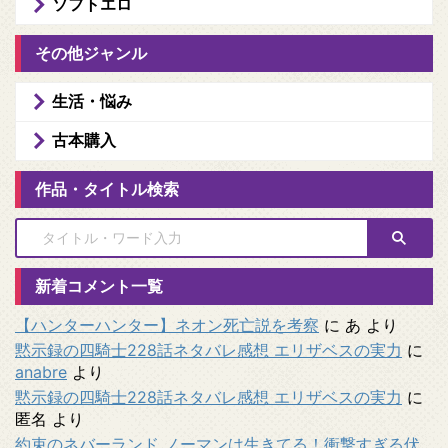
ソフトエロ
その他ジャンル
生活・悩み
古本購入
作品・タイトル検索
新着コメント一覧
【ハンターハンター】ネオン死亡説を考察
に
あ
より
黙示録の四騎士228話ネタバレ感想 エリザベスの実力
に
anabre
より
黙示録の四騎士228話ネタバレ感想 エリザベスの実力
に
匿名
より
約束のネバーランド ノーマンは生きてる！衝撃すぎる伏