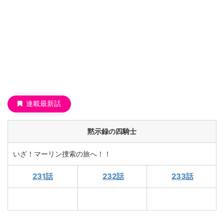
連載最新話
黙示録の四騎士
いざ！マーリン捜索の旅へ！！
231話
232話
233話