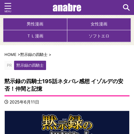
男性漫画
女性漫画
ＴＬ漫画
ソフトエロ
HOME
>
黙示録の四騎士
>
PR
黙示録の四騎士
黙示録の四騎士195話ネタバレ感想 イゾルデの安
否！仲間と記憶
2025年6月11日