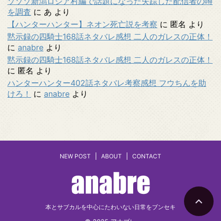
ゾゾゾ新潟ロシア村編で話題になった失踪した配信者の噂
を調査
に
あ
より
【ハンターハンター】ネオン死亡説を考察
に
匿名
より
黙示録の四騎士168話ネタバレ感想 二人のガレスの正体！
に
anabre
より
黙示録の四騎士168話ネタバレ感想 二人のガレスの正体！
に
匿名
より
ハンターハンター402話ネタバレ考察感想 フウちんを助
けろ！
に
anabre
より
NEW POST
ABOUT
CONTACT
本とサブカルを中心にたわいない日常をブンセキ