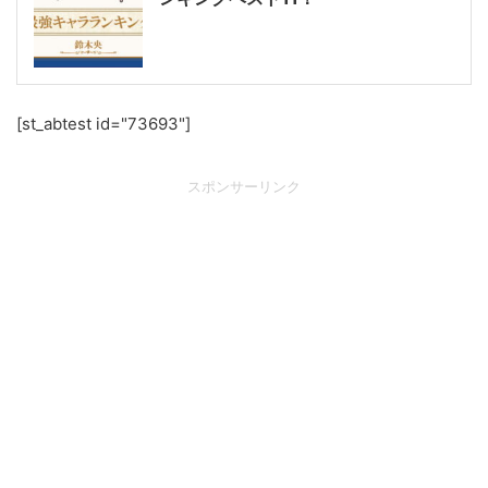
[st_abtest id="73693"]
スポンサーリンク