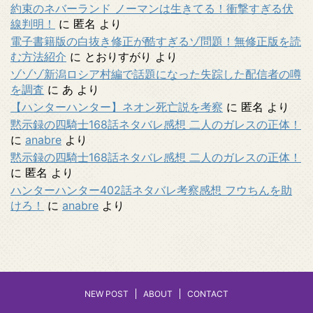
約束のネバーランド ノーマンは生きてる！衝撃すぎる伏
線判明！
に
匿名
より
電子書籍版の白抜き修正が酷すぎるゾ問題！無修正版を読
む方法紹介
に
とおりすがり
より
ゾゾゾ新潟ロシア村編で話題になった失踪した配信者の噂
を調査
に
あ
より
【ハンターハンター】ネオン死亡説を考察
に
匿名
より
黙示録の四騎士168話ネタバレ感想 二人のガレスの正体！
に
anabre
より
黙示録の四騎士168話ネタバレ感想 二人のガレスの正体！
に
匿名
より
ハンターハンター402話ネタバレ考察感想 フウちんを助
けろ！
に
anabre
より
NEW POST
ABOUT
CONTACT