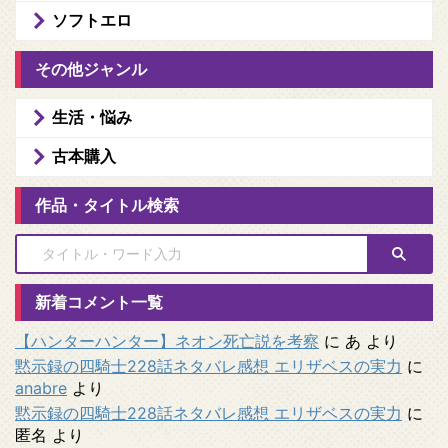
ソフトエロ
その他ジャンル
生活・悩み
古本購入
作品・タイトル検索
新着コメント一覧
【ハンターハンター】ネオン死亡説を考察
に
あ
より
黙示録の四騎士228話ネタバレ感想 エリザベスの実力
に
anabre
より
黙示録の四騎士228話ネタバレ感想 エリザベスの実力
に
匿名
より