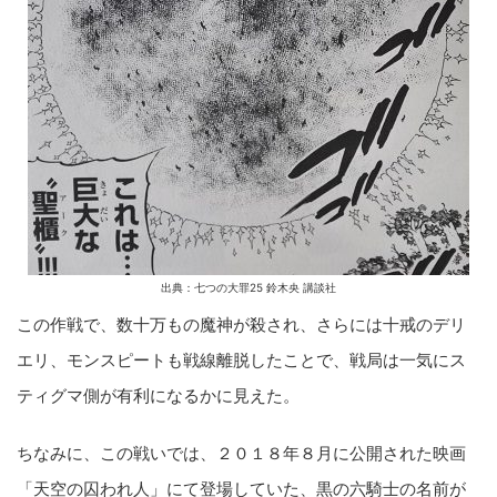
出典：七つの大罪25 鈴木央 講談社
この作戦で、数十万もの魔神が殺され、さらには十戒のデリ
エリ、モンスピートも戦線離脱したことで、戦局は一気にス
ティグマ側が有利になるかに見えた。
ちなみに、この戦いでは、２０１８年８月に公開された映画
「天空の囚われ人」にて登場していた、黒の六騎士の名前が