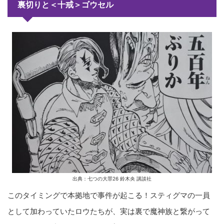
裏切りと＜十戒＞ゴウセル
出典：七つの大罪26 鈴木央 講談社
このタイミングで本拠地で事件が起こる！スティグマの一員
として加わっていたロウたちが、実は裏で魔神族と繋がって