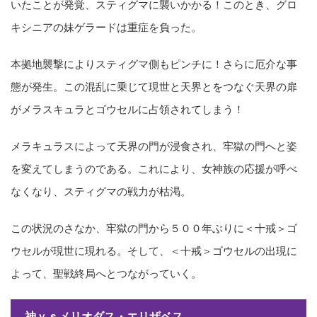
いたことが発覚、スティグマに襲いかかる！このとき、グロ
キシニアの妹ゲラードは重症を負った。
本拠地襲撃によりスティグマ側もピンチに！さらに厄介な事
態が発生。この混乱に乗じて現世と天界とをつなぐ天界の扉
がメラスキュラとゴウセルに占領されてしまう！
メラキュラスによって天界の門が浸食され、牢獄の門へと姿
を変えてしまうのである。これにより、女神族の応援が呼べ
なくなり、スティグマの戦力が枯渇。
この状況のさなか、牢獄の門から５００年ぶりに＜十戒＞ゴ
ウセルが現世に現れる。そして、＜十戒＞ゴウセルの出現に
よって、聖戦終局へとつながっていく。
神ｖｓメリオダス・エリザベス