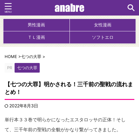
男性漫画
女性漫画
ＴＬ漫画
ソフトエロ
HOME
>
七つの大罪
>
PR
七つの大罪
【七つの大罪】明かされる！三千前の聖戦の流れま
とめ！
2022年8月3日
単行本３３巻で明らかになったエスタロッサの正体！そし
て、三千年前の聖戦の全貌がかなり繋がってきました。