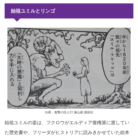
始祖ユミルとリンゴ
出典：進撃の巨人21 諫山創 講談社
始祖ユミルの姿は、フクロウがエルディア復権派に渡してい
た歴史書や、フリーダがヒストリアに読みきかせていた絵本