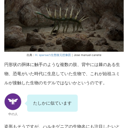
出典：
H. sparsaの生態復元想像図
｜Jose manuel canete
円形状の胴体に触手のような複数の肢、背中には棘のある生
物、恐竜がいた時代に生息していた生物で、これが始祖ユミ
ルが接触した生物のモデルではないかというのです。
たしかに似ています
中の人
姿形もそうですが、ハルキゲニアの生物名にも注目したいと