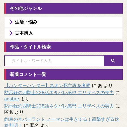
その他ジャンル
生活・悩み
古本購入
作品・タイトル検索
新着コメント一覧
【ハンターハンター】ネオン死亡説を考察
に
あ
より
黙示録の四騎士228話ネタバレ感想 エリザベスの実力
に
anabre
より
黙示録の四騎士228話ネタバレ感想 エリザベスの実力
に
匿名
より
約束のネバーランド ノーマンは生きてる！衝撃すぎる伏
線判明！
に
匿名
より