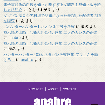
電子書籍版の白抜き修正が酷すぎるゾ問題！無修正版を読
む方法紹介
に
とおりすがり
より
ゾゾゾ新潟ロシア村編で話題になった失踪した配信者の噂
を調査
に
あ
より
【ハンターハンター】ネオン死亡説を考察
に
匿名
より
黙示録の四騎士168話ネタバレ感想 二人のガレスの正体！
に
anabre
より
黙示録の四騎士168話ネタバレ感想 二人のガレスの正体！
に
匿名
より
ハンターハンター402話ネタバレ考察感想 フウちんを助
けろ！
に
anabre
より
NEW POST
ABOUT
CONTACT