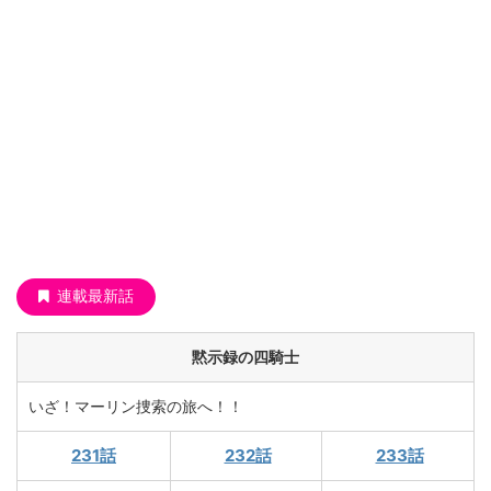
連載最新話
黙示録の四騎士
いざ！マーリン捜索の旅へ！！
231話
232話
233話