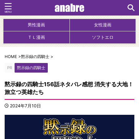
男性漫画
女性漫画
ＴＬ漫画
ソフトエロ
HOME
>
黙示録の四騎士
>
PR
黙示録の四騎士
黙示録の四騎士156話ネタバレ感想 消失する大地！
旅立つ英雄たち
2024年7月10日