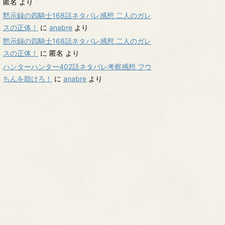
匿名
より
黙示録の四騎士168話ネタバレ感想 二人のガレ
スの正体！
に
anabre
より
黙示録の四騎士168話ネタバレ感想 二人のガレ
スの正体！
に
匿名
より
ハンターハンター402話ネタバレ考察感想 フウ
ちんを助けろ！
に
anabre
より