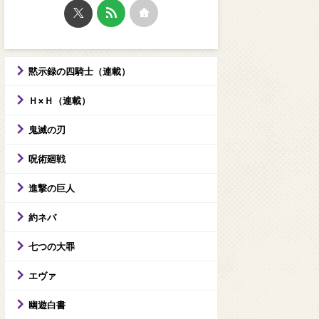
黙示録の四騎士（連載）
Ｈ×Ｈ（連載）
鬼滅の刃
呪術廻戦
進撃の巨人
約ネバ
七つの大罪
エヴァ
幽遊白書