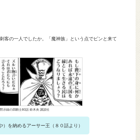
刺客の一人でしたか。「魔神族」という点でピンと来て
黙示録の四騎士80話 鈴木央 講談社
や）を納めるアーサー王（８０話より）