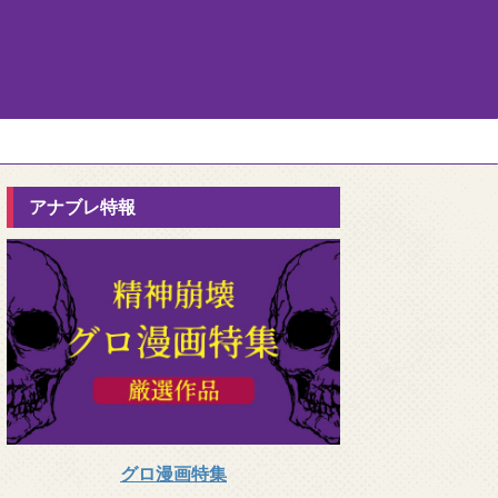
アナブレ特報
グロ漫画特集