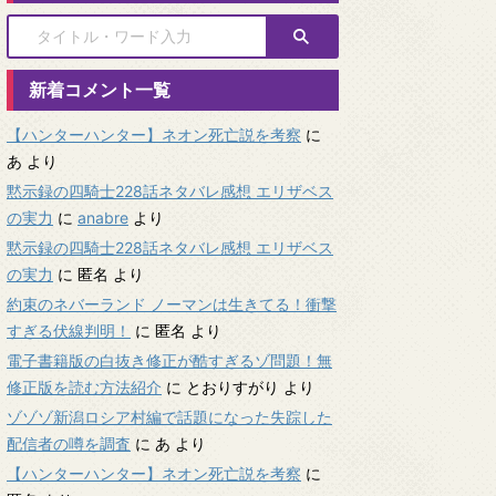
新着コメント一覧
【ハンターハンター】ネオン死亡説を考察
に
あ
より
黙示録の四騎士228話ネタバレ感想 エリザベス
の実力
に
anabre
より
黙示録の四騎士228話ネタバレ感想 エリザベス
の実力
に
匿名
より
約束のネバーランド ノーマンは生きてる！衝撃
すぎる伏線判明！
に
匿名
より
電子書籍版の白抜き修正が酷すぎるゾ問題！無
修正版を読む方法紹介
に
とおりすがり
より
ゾゾゾ新潟ロシア村編で話題になった失踪した
配信者の噂を調査
に
あ
より
【ハンターハンター】ネオン死亡説を考察
に