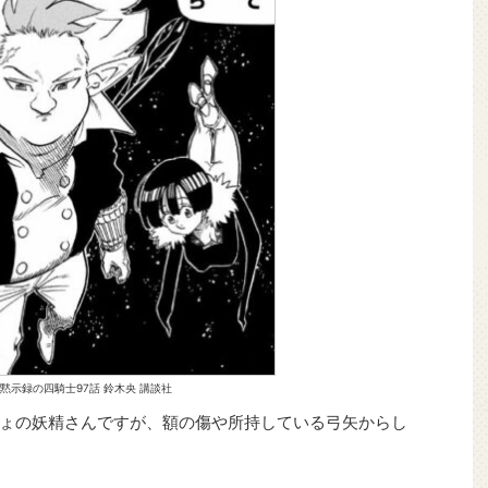
黙示録の四騎士97話 鈴木央 講談社
ょの妖精さんですが、額の傷や所持している弓矢からし