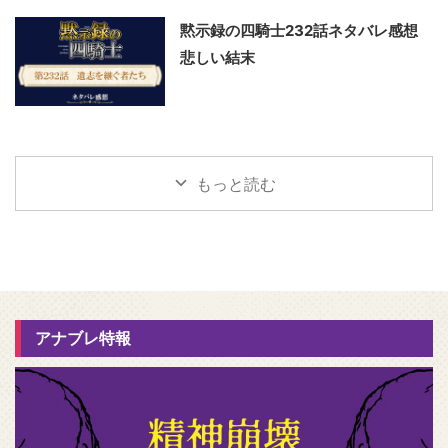
黙示録の四騎士232話ネタバレ感想
悲しい結末
もっと読む
アナブレ特報