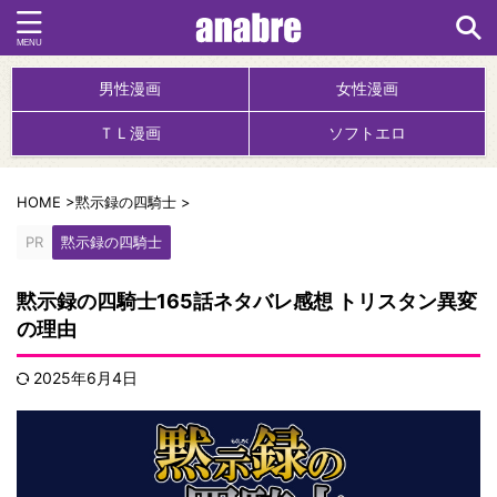
男性漫画
女性漫画
ＴＬ漫画
ソフトエロ
HOME
>
黙示録の四騎士
>
PR
黙示録の四騎士
黙示録の四騎士165話ネタバレ感想 トリスタン異変
の理由
2025年6月4日