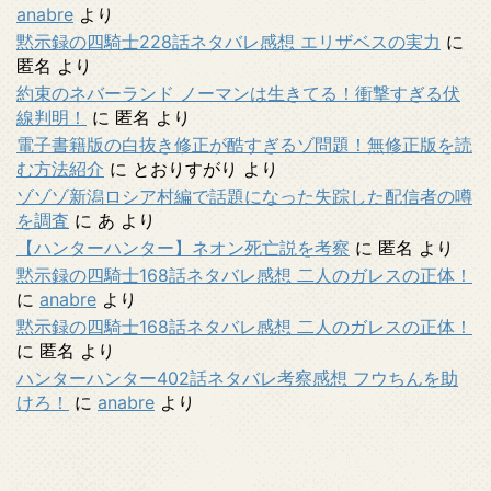
anabre
より
黙示録の四騎士228話ネタバレ感想 エリザベスの実力
に
匿名
より
約束のネバーランド ノーマンは生きてる！衝撃すぎる伏
線判明！
に
匿名
より
電子書籍版の白抜き修正が酷すぎるゾ問題！無修正版を読
む方法紹介
に
とおりすがり
より
ゾゾゾ新潟ロシア村編で話題になった失踪した配信者の噂
を調査
に
あ
より
【ハンターハンター】ネオン死亡説を考察
に
匿名
より
黙示録の四騎士168話ネタバレ感想 二人のガレスの正体！
に
anabre
より
黙示録の四騎士168話ネタバレ感想 二人のガレスの正体！
に
匿名
より
ハンターハンター402話ネタバレ考察感想 フウちんを助
けろ！
に
anabre
より