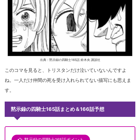
出典：黙示録の四騎士165話 鈴木央 講談社
このコマを見ると、トリスタンだけ泣いていないんですよ
ね。一人だけ仲間の死を受け入れられてない描写にも思えま
す。
黙示録の四騎士165話まとめ＆166話予想
黙示録の四騎士165話ポイント