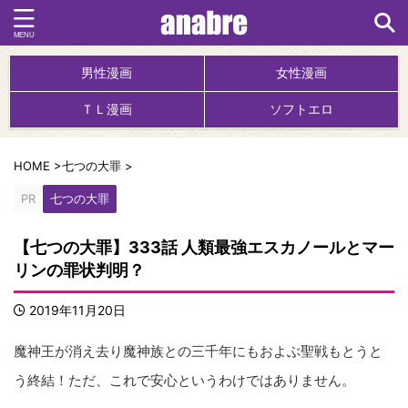
男性漫画
女性漫画
ＴＬ漫画
ソフトエロ
HOME
>
七つの大罪
>
PR
七つの大罪
【七つの大罪】333話 人類最強エスカノールとマー
リンの罪状判明？
2019年11月20日
魔神王が消え去り魔神族との三千年にもおよぶ聖戦もとうと
う終結！ただ、これで安心というわけではありません。