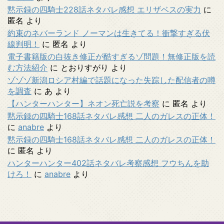
黙示録の四騎士228話ネタバレ感想 エリザベスの実力
に
匿名
より
約束のネバーランド ノーマンは生きてる！衝撃すぎる伏
線判明！
に
匿名
より
電子書籍版の白抜き修正が酷すぎるゾ問題！無修正版を読
む方法紹介
に
とおりすがり
より
ゾゾゾ新潟ロシア村編で話題になった失踪した配信者の噂
を調査
に
あ
より
【ハンターハンター】ネオン死亡説を考察
に
匿名
より
黙示録の四騎士168話ネタバレ感想 二人のガレスの正体！
に
anabre
より
黙示録の四騎士168話ネタバレ感想 二人のガレスの正体！
に
匿名
より
ハンターハンター402話ネタバレ考察感想 フウちんを助
けろ！
に
anabre
より