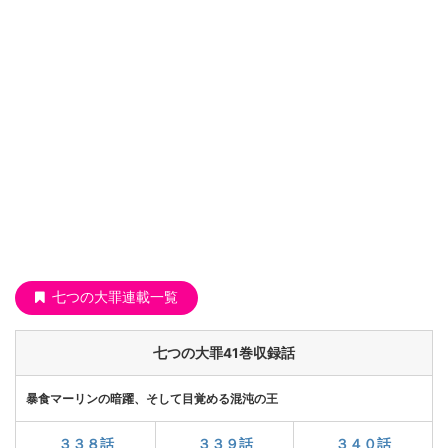
七つの大罪連載一覧
七つの大罪41巻収録話
暴食マーリンの暗躍、そして目覚める混沌の王
３３８話
３３９話
３４０話