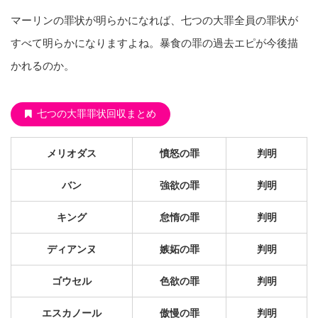
マーリンの罪状が明らかになれば、七つの大罪全員の罪状が
すべて明らかになりますよね。暴食の罪の過去エピが今後描
かれるのか。
七つの大罪罪状回収まとめ
メリオダス
憤怒の罪
判明
バン
強欲の罪
判明
キング
怠惰の罪
判明
ディアンヌ
嫉妬の罪
判明
ゴウセル
色欲の罪
判明
エスカノール
傲慢の罪
判明