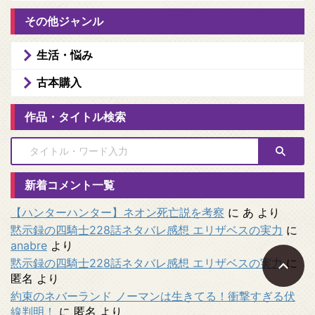
その他ジャンル
生活・悩み
古本購入
作品・タイトル検索
新着コメント一覧
【ハンターハンター】ネオン死亡説を考察
に
あ
より
黙示録の四騎士228話ネタバレ感想 エリザベスの実力
に
anabre
より
黙示録の四騎士228話ネタバレ感想 エリザベスの実力
に
匿名
より
約束のネバーランド ノーマンは生きてる！衝撃すぎる伏
線判明！
に
匿名
より