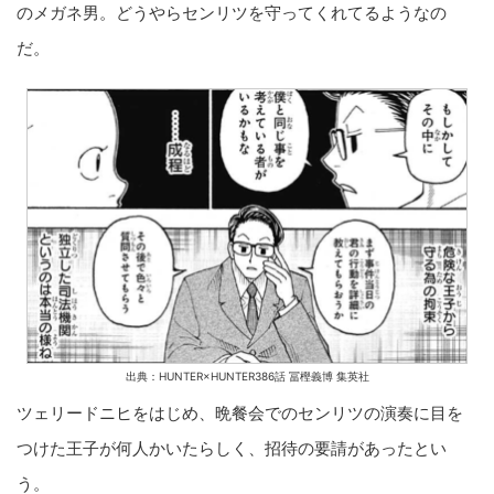
のメガネ男。どうやらセンリツを守ってくれてるようなの
だ。
出典：HUNTER×HUNTER386話 冨樫義博 集英社
ツェリードニヒをはじめ、晩餐会でのセンリツの演奏に目を
つけた王子が何人かいたらしく、招待の要請があったとい
う。