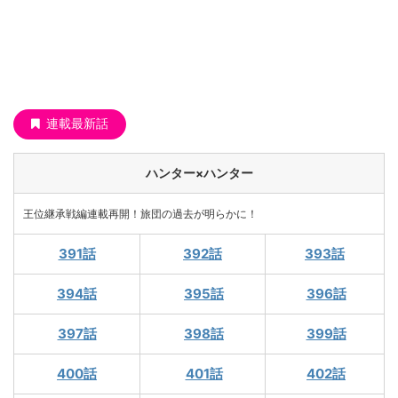
連載最新話
ハンター×ハンター
王位継承戦編連載再開！旅団の過去が明らかに！
391話
392話
393話
394話
395話
396話
397話
398話
399話
400話
401話
402話