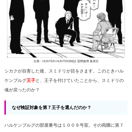
出典：HUNTER×HUNTER386話 冨樫義博 集英社
シカクが自害した後、スミドリが目をさます。このときハル
ケンブルグ
王子
と、王子を付けていたことから、スミドリの
魂が戻ったのか？
なぜ検証対象を第７王子を選んだのか？
ハルケンブルグの部屋番号は１００９号室。その両隣に第７