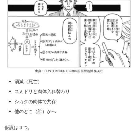
出典：HUNTER×HUNTER386話 冨樫義博 集英社
消滅（死亡）
スミドリと肉体入れ替わり
シカクの肉体で共存
他のどこ（誰）かへ
仮説は４つ。