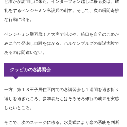
と誰かが訪問しに来た。インターフォン越しに移る姿は、敬
礼をするベンジャミン私設兵の刺客。そして、次の瞬間奇妙
な行動に出る。
ベンジャミン殿万歳！と大声で叫ぶや、銃口を自分のこめか
みに当て発砲し自殺をはかる。ハルケンブルグの仮説実験で
あるのは間違いない。
クラピカの念講習会
一方、第１３王子居住区内での念講習会も１週間を過ぎ折り
返しを過ぎたころ、参加者たちはそろそろ修行の成果を実感
したいところ。
そこで、次のステージに移る。水見式により念の系統を判断