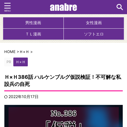
男性漫画
女性漫画
ＴＬ漫画
ソフトエロ
HOME
>
Ｈ×Ｈ
>
PR
Ｈ×Ｈ
Ｈ×Ｈ386話 ハルケンブルグ仮説検証！不可解な私
設兵の自死
2022年10月17日