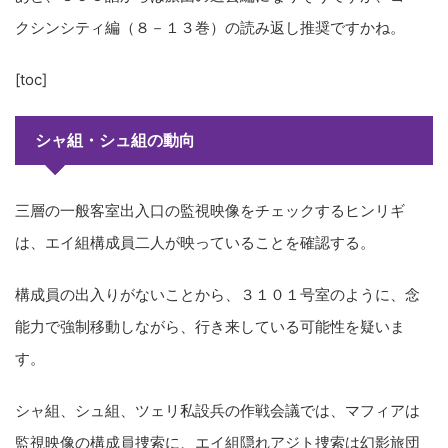
クシンシティ編（８－１３巻）の読み返し推奨ですかね。
[toc]
シャ組・シュ組の動向
三層の一般客室出入口の監視映像をチェックするヒンリギ
は、エイ組構成員二人が映っていることを確認する。
構成員の出入りがないことから、３１０１号室のように、念
能力で強制移動しながら、行き来している可能性を疑いま
す。
シャ組、シュ組、ツェリ私設兵の作戦会議では、マフィアは
監視映像の構成員捜索に、エイ組隠れアジト捜索は幻影旅団