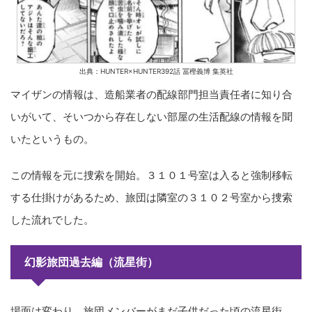
出典：HUNTER×HUNTER392話 冨樫義博 集英社
マイザンの情報は、造船業者の配線部門担当責任者に知り合
いがいて、そいつから存在しない部屋の生活配線の情報を聞
いたというもの。
この情報を元に捜索を開始。３１０１号室は入ると強制移転
する仕掛けがあるため、旅団は隣室の３１０２号室から捜索
した流れでした。
幻影旅団過去編（流星街）
場面は変わり、旅団メンバーがまだ子供だった頃の流星街。