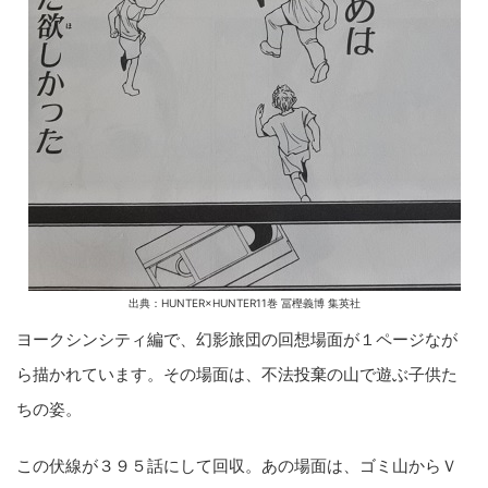
出典：HUNTER×HUNTER11巻 冨樫義博 集英社
ヨークシンシティ編で、幻影旅団の回想場面が１ページなが
ら描かれています。その場面は、不法投棄の山で遊ぶ子供た
ちの姿。
この伏線が３９５話にして回収。あの場面は、ゴミ山からＶ