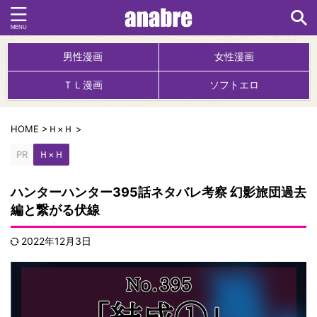
男性漫画
女性漫画
ＴＬ漫画
ソフトエロ
HOME
>
Ｈ×Ｈ
>
PR
Ｈ×Ｈ
ハンターハンター395話ネタバレ考察 幻影旅団過去
編と繋がる伏線
2022年12月3日